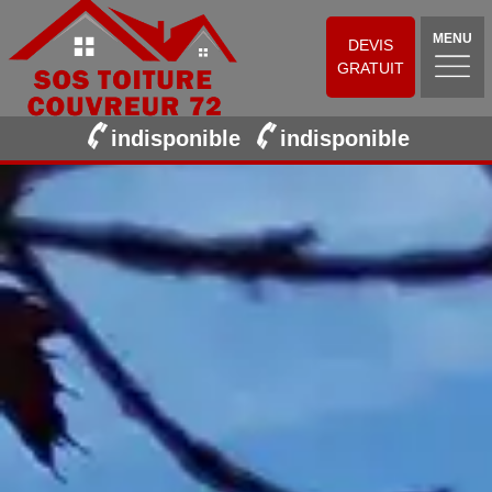
MENU
DEVIS
GRATUIT
indisponible
indisponible