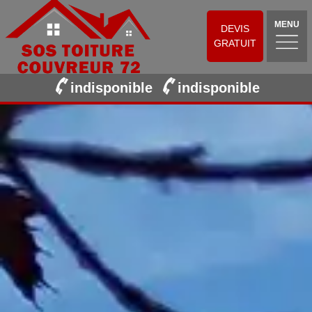
MENU
DEVIS
GRATUIT
indisponible
indisponible