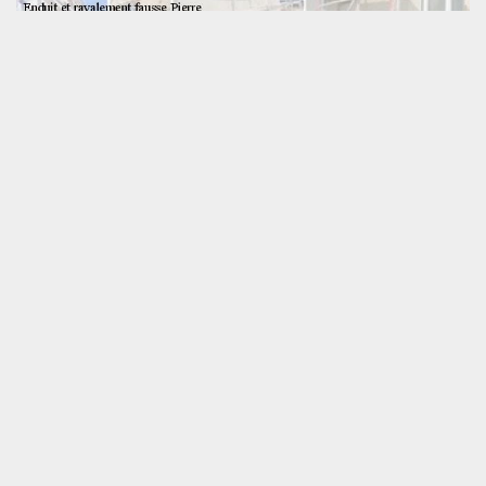
Des interventions sur mesure, pour un résultat
de qualité
De par nos qualifications en matière d’enduit fausse pierre, notre
établissement est en mesure de reproduire tous styles de pierre,
notamment le granit, la pierre de bourgogne, l’ardoise et bien
d’autres encore. Nous utilisons des pigments naturels pour
maquer la couleur des fausses pierres. Pour un rendu
exceptionnel et vraiment comme du naturel, nous privilégions
l’utilisation de la chaux pour enduire la façade. En plus de laisser
vos murs respirer convenablement, l’enduit à la chaux propose un
hydrofuge optimal de votre façade et garantit un résultat
esthétique incontestable.
Effectuez le ravalement de façade en
fausse Pierre à Souille
Notre méthode de travail en termes
d’enduit fausse pierre