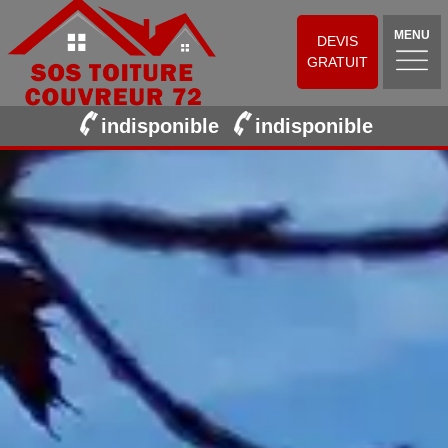
MENU
DEVIS
GRATUIT
indisponible
indisponible