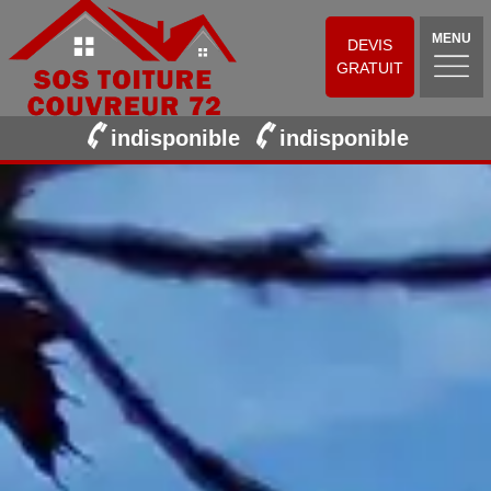
MENU
DEVIS
GRATUIT
indisponible
indisponible