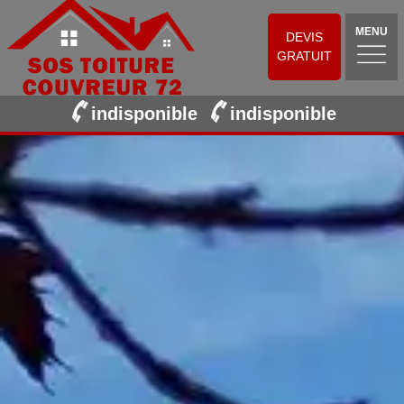
MENU
DEVIS
GRATUIT
indisponible
indisponible