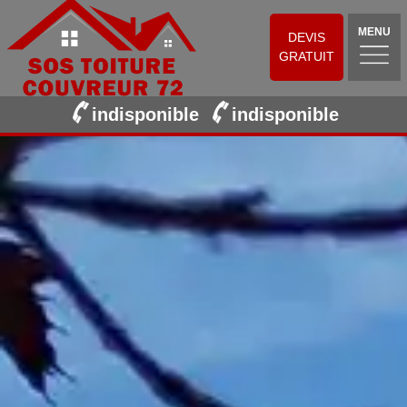
MENU
DEVIS
GRATUIT
indisponible
indisponible