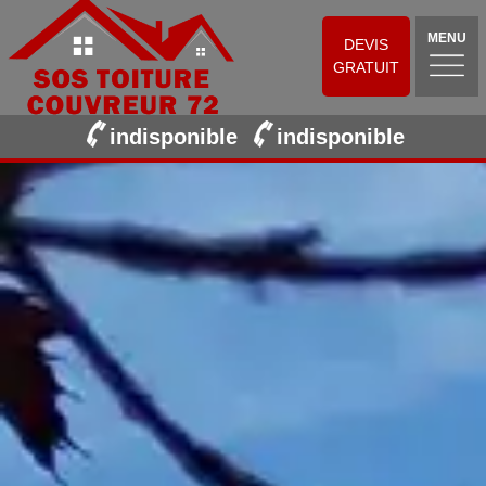
MENU
DEVIS
GRATUIT
indisponible
indisponible