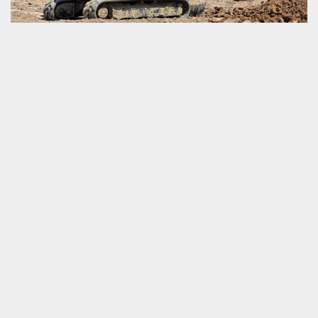
La création de fosse septique avec SOS toiture
La fosse septique ou une fosse toutes eaux est un élément
indispensable voir même obligatoire lorsque vous n’avez pas de
possibilité à relier votre habitation au système d’assainissement
collectif dans la ville de Souligne Flace 72210. SOS toiture est
une entreprise spécialisée dans le domaine du TP dans la ville de
Souligne Flace 72210 depuis plusieurs années. Vous pouvez
solliciter notre entreprise SOS toiture pour s’occuper de la
création de fosse septique ; nous disposons des compétences et
savoir-faire nécessaires pour ce faire. Pensez à remettre vos
projets à notre entreprise SOS toiture.
SOS toiture : un artisan terrassement
SOS toiture pour le remblai de terrain
72210