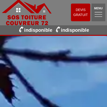
MENU
DEVIS
GRATUIT
indisponible
indisponible