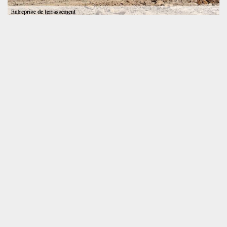
Des ouvriers hautement qualifiés pour vos
travaux de terrassements
Notre entreprise SOS toiture met à votre disposition les
compétences et savoir-faire de nos ouvriers. Dotés de plusieurs
années d’expérience, ces derniers pourront répondre à toutes
vos demandes en travaux de terrassement dans la ville de Souge
Le Ganelon. Forte de plusieurs années dans le domaine ; notre
entreprise SOS toiture est apte à vous fournir des travaux
parfaitement aux normes et respectant le DTU de la ville de
Souge Le Ganelon 72130. Ainsi, pour des travaux fiables et de
qualités en travaux de terrassement à Souge Le Ganelon 72130 ;
n’hésitez pas à contacter notre entreprise SOS toiture.
SOS toiture se déplace gratuitement
chez vous
Effectuez au spécialiste vos travaux
de terrassement à Souge Le Ganelon