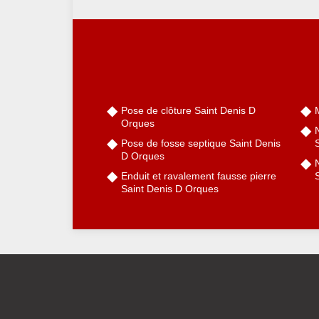
Pose de clôture Saint Denis D
Orques
Pose de fosse septique Saint Denis
D Orques
N
Enduit et ravalement fausse pierre
Saint Denis D Orques