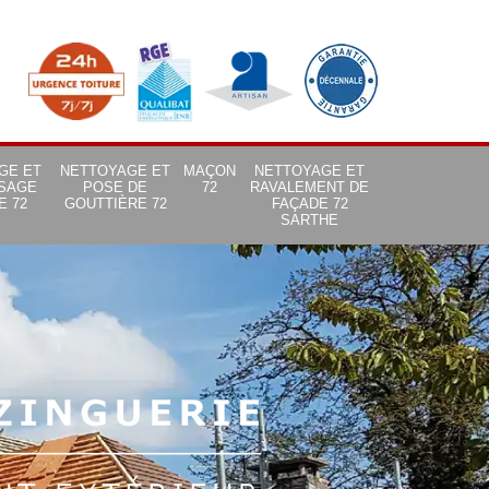
GE ET
NETTOYAGE ET
MAÇON
NETTOYAGE ET
SAGE
POSE DE
72
RAVALEMENT DE
E 72
GOUTTIÈRE 72
FAÇADE 72
SARTHE