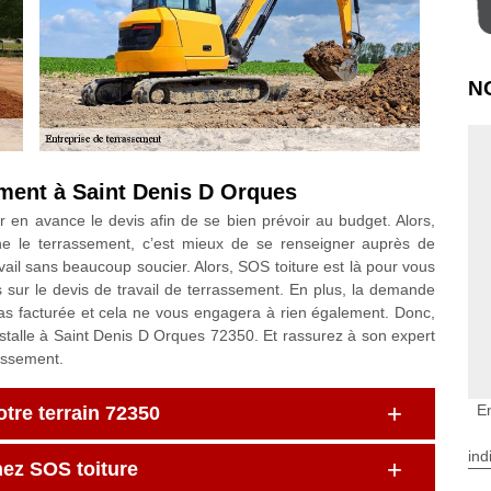
N
ment à Saint Denis D Orques
ir en avance le devis afin de se bien prévoir au budget. Alors,
rne le terrassement, c’est mieux de se renseigner auprès de
avail sans beaucoup soucier. Alors, SOS toiture est là pour vous
s sur le devis de travail de terrassement. En plus, la demande
as facturée et cela ne vous engagera à rien également. Donc,
installe à Saint Denis D Orques 72350. Et rassurez à son expert
assement.
E
otre terrain 72350
ind
chez SOS toiture