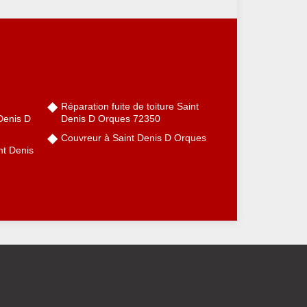
Réparation fuite de toiture Saint
Denis D
Denis D Orques 72350
Couvreur à Saint Denis D Orques
nt Denis