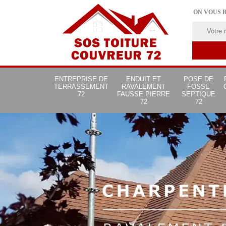
ON VOUS 
ENTREPRISE DE
ENDUIT ET
POSE DE
TERRASSEMENT
RAVALEMENT
FOSSE
72
FAUSSE PIERRE
SEPTIQUE
72
72