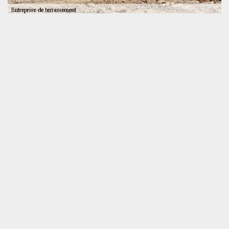
Un devis travaux de terrassement Nuille Le
Jalais gratuit
Avant que notre entreprise SOS toiture prenne en main vos
travaux de terrassement à Nuille Le Jalais 72370. Il est
nécessaire que vous nous envoyiez une demande de devis pour
que vous puissiez avoir une idée des dépenses à faire, du coût
des travaux, des matériaux et engins que nous allons utiliser, de
la durée de l’intervention. Cette demande de devis est gratuite et
sans engagements de votre part chez SOS toiture. Suite à votre
demande, nous vous ferons parvenir une réponse claire et
détaillée dans les plus brefs délais qui est en moins de 24 heures.
SOS toiture se déplace gratuitement
chez vous
SOS toiture : une entreprise de TP
Notre savoir-faire aux services des