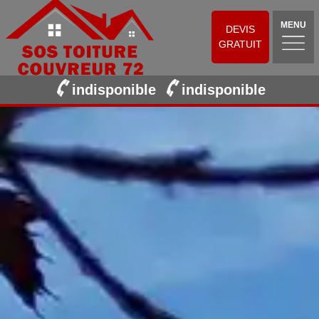
MENU
DEVIS
GRATUIT
indisponible
indisponible