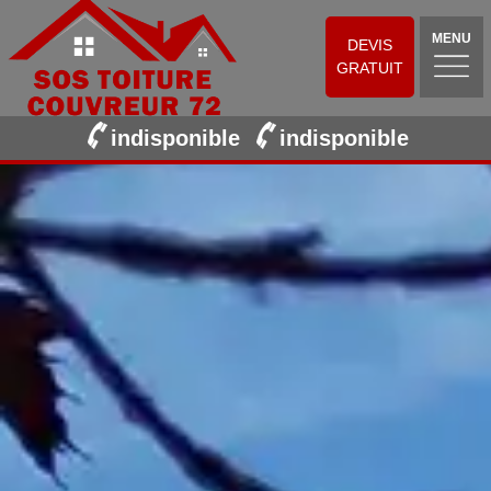
MENU
DEVIS
GRATUIT
indisponible
indisponible