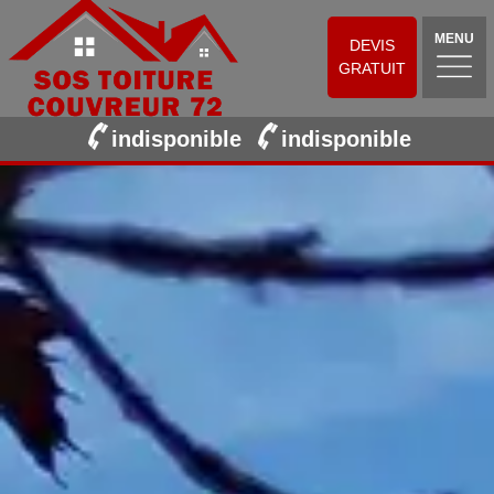
MENU
DEVIS
GRATUIT
indisponible
indisponible