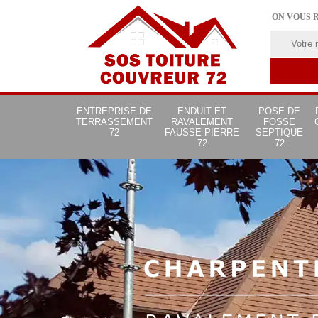
ON VOUS 
ENTREPRISE DE
ENDUIT ET
POSE DE
TERRASSEMENT
RAVALEMENT
FOSSE
72
FAUSSE PIERRE
SEPTIQUE
72
72