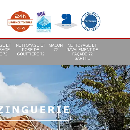
GE ET
NETTOYAGE ET
MAÇON
NETTOYAGE ET
SAGE
POSE DE
72
RAVALEMENT DE
E 72
GOUTTIÈRE 72
FAÇADE 72
SARTHE