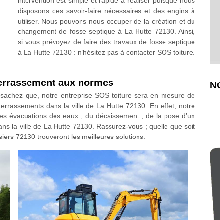
intervention est simple et rapide à réaliser puisque nous
disposons des savoir-faire nécessaires et des engins à
utiliser. Nous pouvons nous occuper de la création et du
changement de fosse septique à La Hutte 72130. Ainsi,
si vous prévoyez de faire des travaux de fosse septique
à La Hutte 72130 ; n’hésitez pas à contacter SOS toiture.
terrassement aux normes
N
; sachez que, notre entreprise SOS toiture sera en mesure de
errassements dans la ville de La Hutte 72130. En effet, notre
des évacuations des eaux ; du décaissement ; de la pose d’un
dans la ville de La Hutte 72130. Rassurez-vous ; quelle que soit
ssiers 72130 trouveront les meilleures solutions.