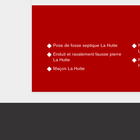
Pose de fosse septique La Hutte
Enduit et ravalement fausse pierre
La Hutte
Maçon La Hutte