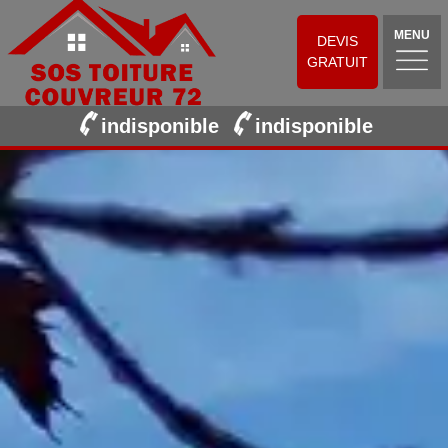
MENU
DEVIS
GRATUIT
indisponible
indisponible