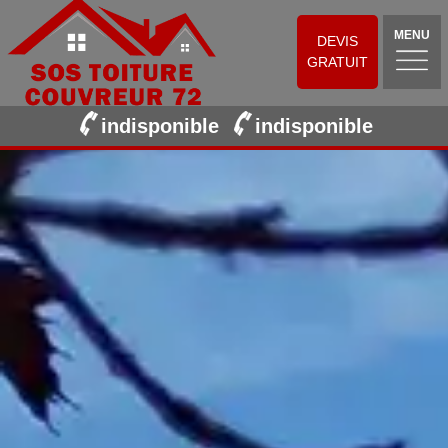
MENU
DEVIS
GRATUIT
indisponible
indisponible