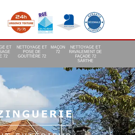
GE ET
NETTOYAGE ET
MAÇON
NETTOYAGE ET
SAGE
POSE DE
72
RAVALEMENT DE
E 72
GOUTTIÈRE 72
FAÇADE 72
SARTHE