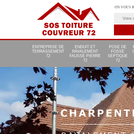
ON VOUS 
ENTREPRISE DE
ENDUIT ET
POSE DE
TERRASSEMENT
RAVALEMENT
FOSSE
72
FAUSSE PIERRE
SEPTIQUE
72
72