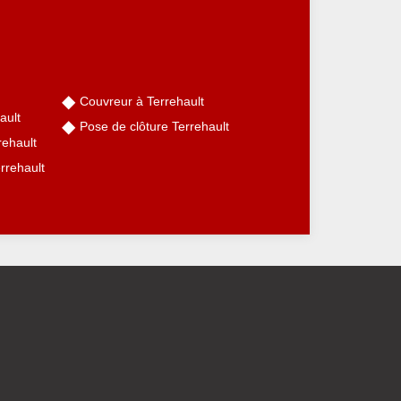
Couvreur à Terrehault
ault
Pose de clôture Terrehault
rehault
errehault