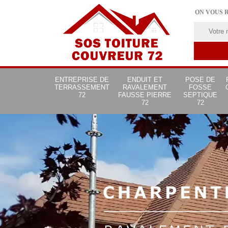
ON VOUS 
ENTREPRISE DE
ENDUIT ET
POSE DE
TERRASSEMENT
RAVALEMENT
FOSSE
72
FAUSSE PIERRE
SEPTIQUE
72
72