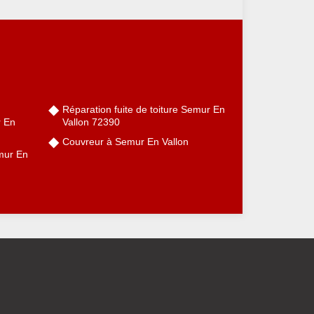
Réparation fuite de toiture Semur En
r En
Vallon 72390
Couvreur à Semur En Vallon
mur En