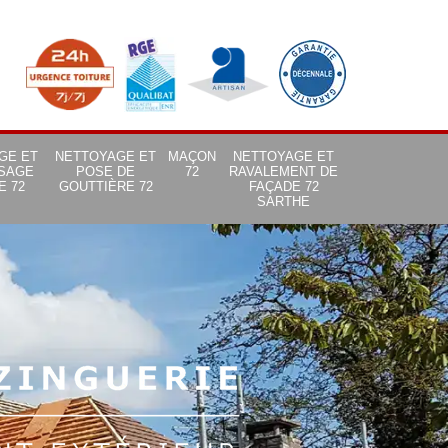
GE ET
NETTOYAGE ET
MAÇON
NETTOYAGE ET
SAGE
POSE DE
72
RAVALEMENT DE
E 72
GOUTTIÈRE 72
FAÇADE 72
SARTHE