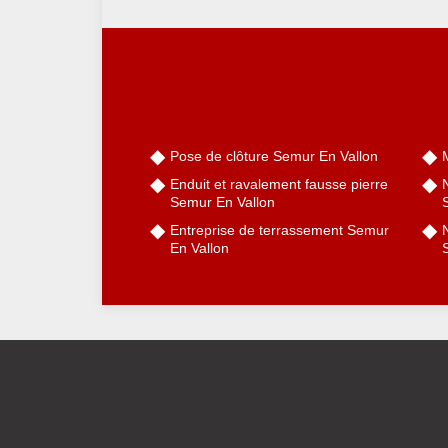
Pose de clôture Semur En Vallon
Enduit et ravalement fausse pierre
Semur En Vallon
Entreprise de terrassement Semur
N
En Vallon