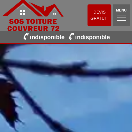
MENU
DEVIS
GRATUIT
indisponible
indisponible