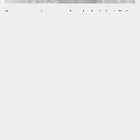
Ce que vous trouverez dans le devis installation
fosse septique
Dès que nous aurons reçu votre demande, nous étudierons votre
projet. Normalement, nous ferons une descente sur terrain afin
de faire un état des lieux. Dans votre devis pose de fosse
septique à Saint Pierre Du Lorouer, vous serez informés de la
durée d’exécution des tâches, du prix de tous les matériaux
(ciment, brique, regard, etc.), du tarif de la main d’œuvre, des
dates estimées pour le début et la fin du chantier et de bien
d’autres informations. En tout cas, nous vous présenterons un
devis bien détaillé et entièrement personnalisé.
Des prestations de qualité, de par nos
outillages performants
Un accompagnement sur mesure de
votre projet, par SOS toiture
Une installation fosse septique pas