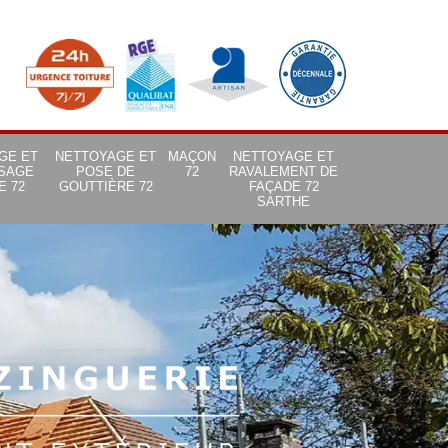
GE ET
NETTOYAGE ET
MAÇON
NETTOYAGE ET
SAGE
POSE DE
72
RAVALEMENT DE
E 72
GOUTTIÈRE 72
FAÇADE 72
SARTHE