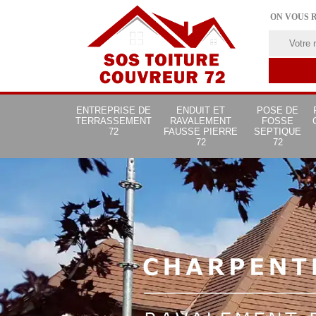
ON VOUS 
ENTREPRISE DE
ENDUIT ET
POSE DE
TERRASSEMENT
RAVALEMENT
FOSSE
72
FAUSSE PIERRE
SEPTIQUE
72
72