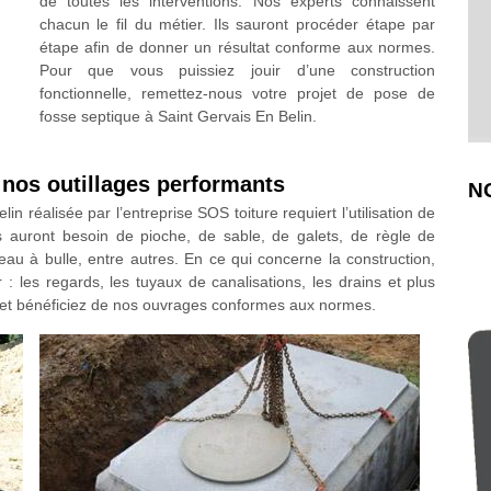
de toutes les interventions. Nos experts connaissent
chacun le fil du métier. Ils sauront procéder étape par
étape afin de donner un résultat conforme aux normes.
Pour que vous puissiez jouir d’une construction
fonctionnelle, remettez-nous votre projet de pose de
fosse septique à Saint Gervais En Belin.
r nos outillages performants
N
n réalisée par l’entreprise SOS toiture requiert l’utilisation de
ns auront besoin de pioche, de sable, de galets, de règle de
eau à bulle, entre autres. En ce qui concerne la construction,
 : les regards, les tuyaux de canalisations, les drains et plus
 et bénéficiez de nos ouvrages conformes aux normes.