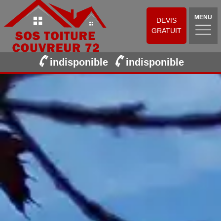
MENU
DEVIS
GRATUIT
indisponible
indisponible