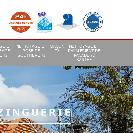
GE ET
NETTOYAGE ET
MAÇON
NETTOYAGE ET
SAGE
POSE DE
72
RAVALEMENT DE
E 72
GOUTTIÈRE 72
FAÇADE 72
SARTHE