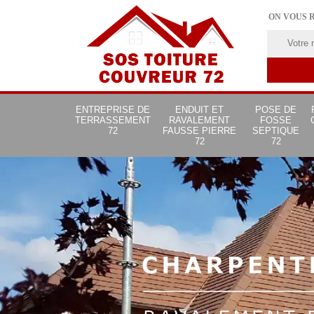
ON VOUS 
ENTREPRISE DE
ENDUIT ET
POSE DE
TERRASSEMENT
RAVALEMENT
FOSSE
72
FAUSSE PIERRE
SEPTIQUE
72
72