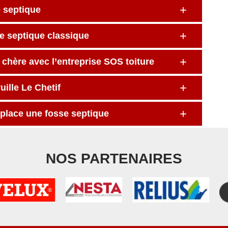
e septique
e septique classique
 chère avec l’entreprise SOS toiture
uille Le Chetif
 place une fosse septique
NOS PARTENAIRES