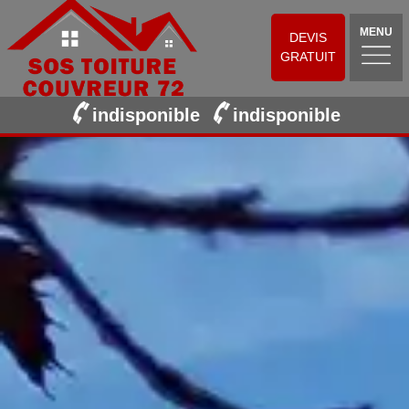
MENU
DEVIS
GRATUIT
indisponible
indisponible