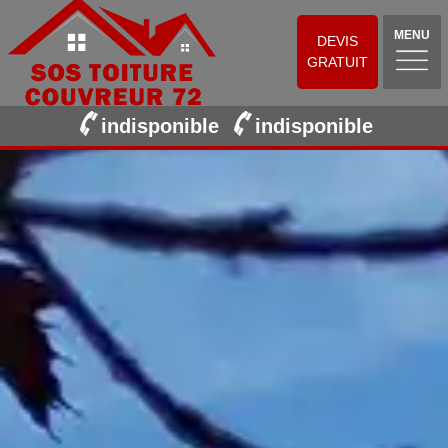
MENU
DEVIS
GRATUIT
indisponible
indisponible