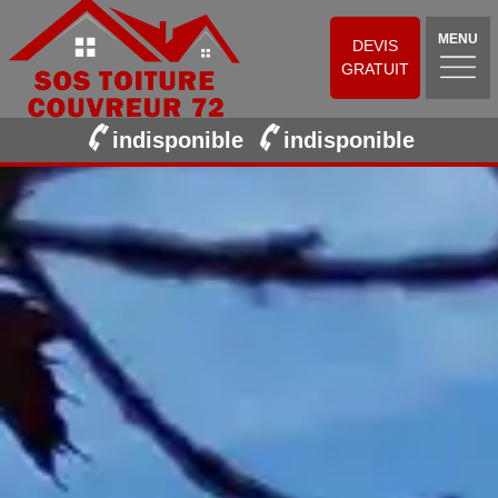
MENU
DEVIS
GRATUIT
indisponible
indisponible