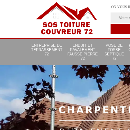
ON VOUS 
ENTREPRISE DE
ENDUIT ET
POSE DE
TERRASSEMENT
RAVALEMENT
FOSSE
72
FAUSSE PIERRE
SEPTIQUE
72
72