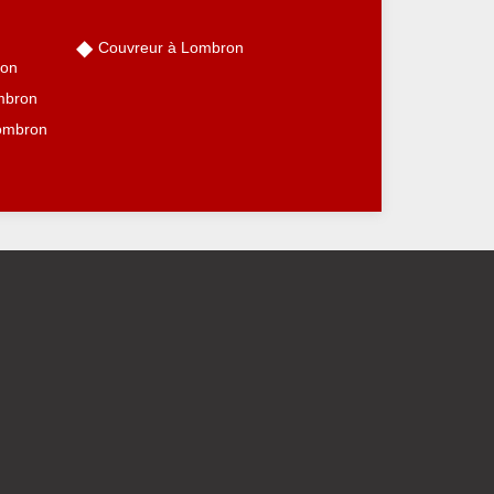
Couvreur à Lombron
ron
mbron
Lombron