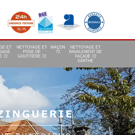
GE ET
NETTOYAGE ET
MAÇON
NETTOYAGE ET
SAGE
POSE DE
72
RAVALEMENT DE
E 72
GOUTTIÈRE 72
FAÇADE 72
SARTHE