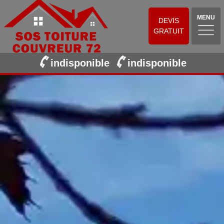
MENU
DEVIS
GRATUIT
indisponible
indisponible