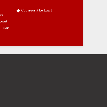
Couvreur à Le Luart
rt
Luart
e Luart