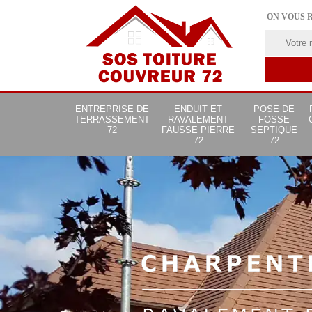
ON VOUS 
ENTREPRISE DE
ENDUIT ET
POSE DE
TERRASSEMENT
RAVALEMENT
FOSSE
72
FAUSSE PIERRE
SEPTIQUE
72
72