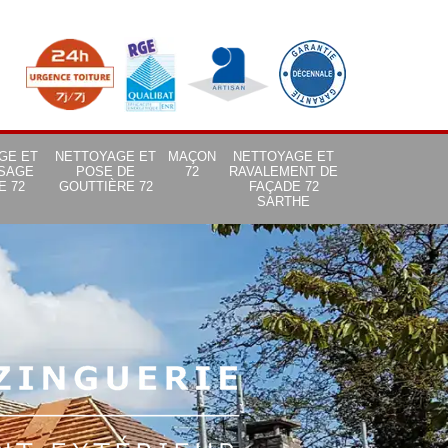
GE ET
NETTOYAGE ET
MAÇON
NETTOYAGE ET
SAGE
POSE DE
72
RAVALEMENT DE
E 72
GOUTTIÈRE 72
FAÇADE 72
SARTHE