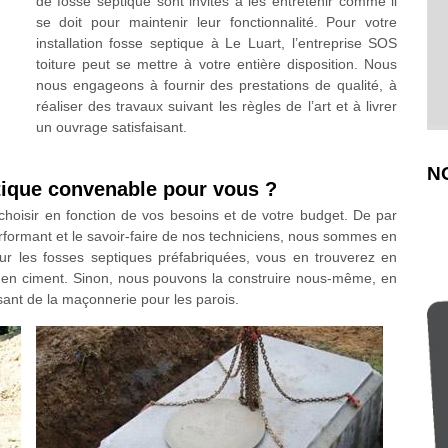
de fosse septique sont invités à les entretenir comme il
se doit pour maintenir leur fonctionnalité. Pour votre
installation fosse septique à Le Luart, l’entreprise SOS
toiture peut se mettre à votre entière disposition. Nous
nous engageons à fournir des prestations de qualité, à
réaliser des travaux suivant les règles de l’art et à livrer
un ouvrage satisfaisant.
N
ptique convenable pour vous ?
à choisir en fonction de vos besoins et de votre budget. De par
erformant et le savoir-faire de nos techniciens, nous sommes en
r les fosses septiques préfabriquées, vous en trouverez en
ou en ciment. Sinon, nous pouvons la construire nous-même, en
isant de la maçonnerie pour les parois.