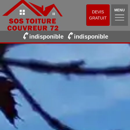
MENU
DEVIS
GRATUIT
indisponible
indisponible