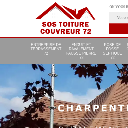
ON VOUS 
ENTREPRISE DE
ENDUIT ET
POSE DE
TERRASSEMENT
RAVALEMENT
FOSSE
72
FAUSSE PIERRE
SEPTIQUE
72
72