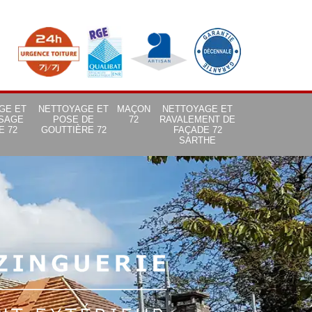
GE ET
NETTOYAGE ET
MAÇON
NETTOYAGE ET
SAGE
POSE DE
72
RAVALEMENT DE
E 72
GOUTTIÈRE 72
FAÇADE 72
SARTHE