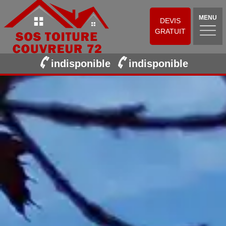
MENU
DEVIS
GRATUIT
indisponible
indisponible