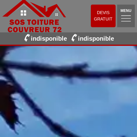
MENU
DEVIS
GRATUIT
indisponible
indisponible