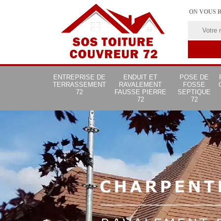
ON VOUS 
ENTREPRISE DE
ENDUIT ET
POSE DE
TERRASSEMENT
RAVALEMENT
FOSSE
72
FAUSSE PIERRE
SEPTIQUE
72
72