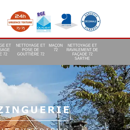
GE ET
NETTOYAGE ET
MAÇON
NETTOYAGE ET
SAGE
POSE DE
72
RAVALEMENT DE
E 72
GOUTTIÈRE 72
FAÇADE 72
SARTHE