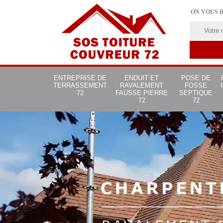
ON VOUS 
ENTREPRISE DE
ENDUIT ET
POSE DE
TERRASSEMENT
RAVALEMENT
FOSSE
72
FAUSSE PIERRE
SEPTIQUE
72
72