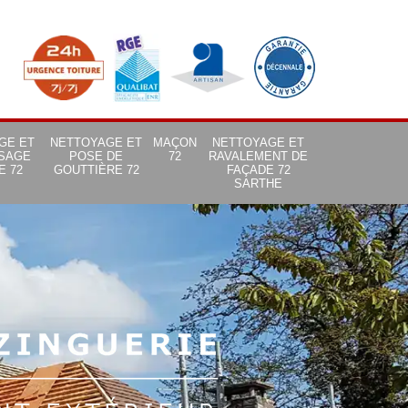
GE ET
NETTOYAGE ET
MAÇON
NETTOYAGE ET
SAGE
POSE DE
72
RAVALEMENT DE
E 72
GOUTTIÈRE 72
FAÇADE 72
SARTHE