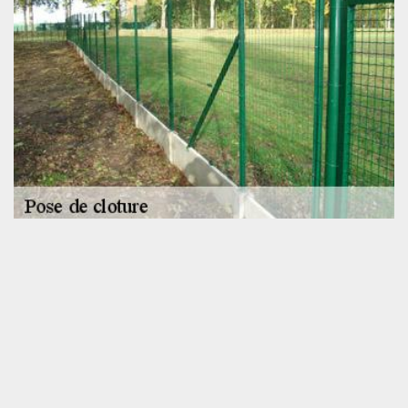
L’entreprise SOS toiture pour une pose de
clôture pas chère
A la recherche d’un professionnel qui peut fournir des prestations
de pose de clôture 72160 de qualité au meilleur prix ? Sollicitez
les services de SOS toiture, une entreprise qui réalise des travaux
de pose de clôture pas chère à Saint Hilaire Le Lierru. Pour toute
pose de clôture à Saint Hilaire Le Lierru ou dans les environs,
nous pouvons réaliser des interventions sur mesure. Aussi, nous
vous convions de nous faire part de votre budget afin que nous