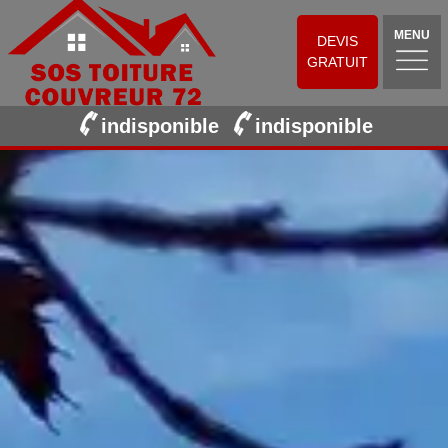
MENU
DEVIS
GRATUIT
indisponible
indisponible