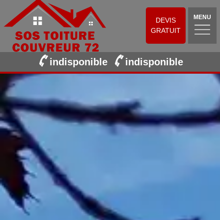
MENU
DEVIS
GRATUIT
indisponible
indisponible