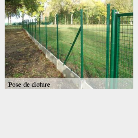
Installation de palissade en bois
Il est bel et bien possible de délimiter votre espace extérieur tout
en apportant de l’esthétique en optant pour une pose de
palissade en bois ; le bois étant un matériau écologique et noble
qui donnera du charme à votre résidence. Sollicitez les services
de l’entreprise de pose de clôture SOS toiture si vous êtes à la