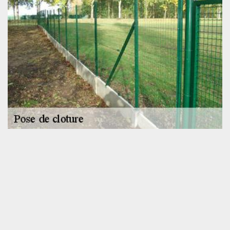
Nous pouvons entretenir votre clôture
En plus de se charger de la mise en place de clôture, vous
pouvez également faire appel à l’entreprise SOS toiture pour
prendre en main l’entretien de celle-ci. Sachez que prendre soin
de la clôture lui assurera une longue durée de vie. Dans le cadre
de notre activité, nous serons en mesure de manier tous types de
matériau puisque nous disposons du matériel adéquat qui, non
seulement est innovant, mais aussi performant. De par nos