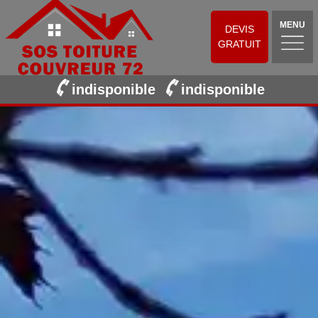
MENU
DEVIS
GRATUIT
indisponible
indisponible