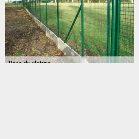
Nos prestations d’installation de clôture en
muret à Moitron Sur Sarthe
Ayez recours aux services de l’entreprise SOS toiture si vous êtes
en quête d’un spécialiste en pose de clôture en muret, qu’il
s’agisse de muret en brique, de muret en parpaings ou de muret
en pierre. En effet, nous sommes en mesure de manier tous
types de matériau. Sachez que nous assemblerons un muret qui
sera stable, solide et pérenne. Selon vos besoins et vos attentes,
nos paysagistes pose de clôture à Moitron Sur Sarthe pourront
installer un muret de séparation, un muret de clôture ou un muret