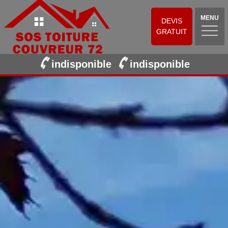
MENU
DEVIS
GRATUIT
indisponible
indisponible