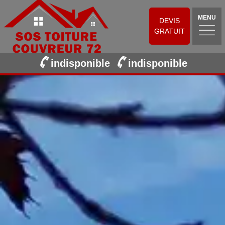
MENU
DEVIS
GRATUIT
indisponible
indisponible