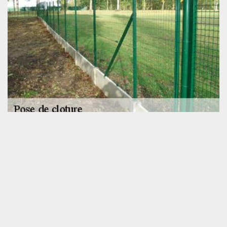
SOS toiture, pour l’installation de tous types de
clôture
L’entreprise de pose de clôture SOS toiture possède à son actif
plusieurs années d’expérience. De ce fait, nous détenons une
parfaite maîtrise des diverses techniques de pose de tous types
de clôture. En plus, nous disposons d’un matériel performant.
Aussi, sommes-nous en mesure de mettre en place le type de
clôture de vos envies, qu’il s’agisse de clôture en grillage, de
clôture en fer forgé, de clôture en bois massif, de clôture en