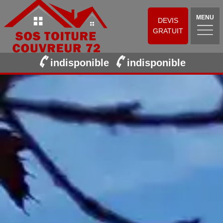
MENU
DEVIS
GRATUIT
indisponible
indisponible