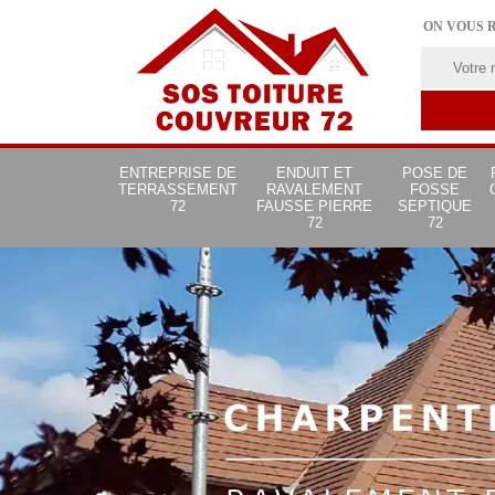
ON VOUS 
ENTREPRISE DE
ENDUIT ET
POSE DE
TERRASSEMENT
RAVALEMENT
FOSSE
72
FAUSSE PIERRE
SEPTIQUE
72
72