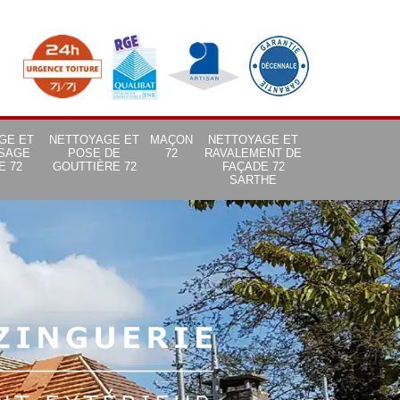
GE ET
NETTOYAGE ET
MAÇON
NETTOYAGE ET
SAGE
POSE DE
72
RAVALEMENT DE
E 72
GOUTTIÈRE 72
FAÇADE 72
SARTHE