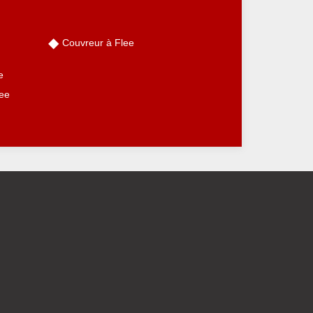
Couvreur à Flee
e
lee