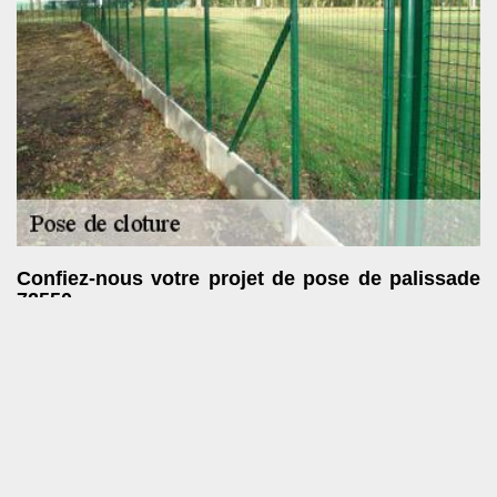
Confiez-nous votre projet de pose de palissade
72550
En tant que société pose de clôture à Fay, SOS toiture peut
s’occuper de l’installation de votre palissade. Vous ne savez pas
encore ce que c’est ? Au fait, la palissade est un ensemble de
panneaux de clôture construits en bois et ce, quel qu’en soit
l’essence. Ainsi, il vous convient de choisir s’il vous faut installer
une palissade ajourée ou une palissade pleine. La pose de
palissade 72550 se fera donc sur-mesure, en fonction de vos
instructions ; la hauteur de la palissade sera par contre définie à