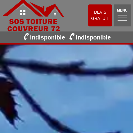
MENU
DEVIS
GRATUIT
indisponible
indisponible