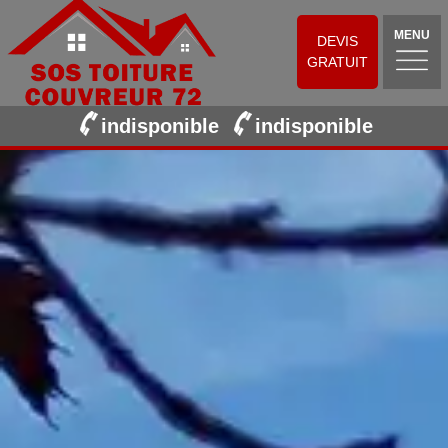
MENU
DEVIS
GRATUIT
indisponible
indisponible