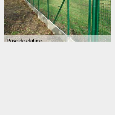
Nos prestations d’installation de clôture en
muret à Besse Sur Braye
Ayez recours aux services de l’entreprise SOS toiture si vous êtes
en quête d’un spécialiste en pose de clôture en muret, qu’il
s’agisse de muret en brique, de muret en parpaings ou de muret
en pierre. En effet, nous sommes en mesure de manier tous
types de matériau. Sachez que nous assemblerons un muret qui
sera stable, solide et pérenne. Selon vos besoins et vos attentes,
nos paysagistes pose de clôture à Besse Sur Braye pourront
installer un muret de séparation, un muret de clôture ou un muret
de retenue pour votre espace extérieur.