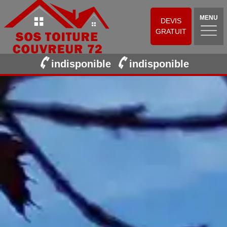
MENU
DEVIS
GRATUIT
indisponible
indisponible