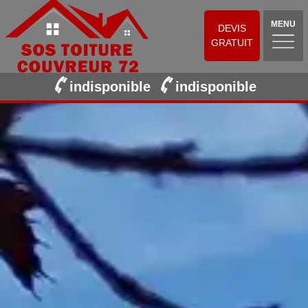
MENU
DEVIS
GRATUIT
indisponible
indisponible