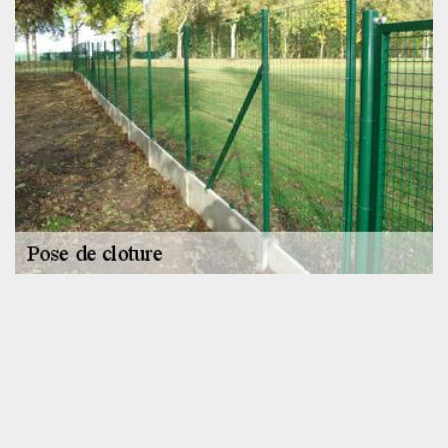
SOS toiture : votre artisan en pose clôture 72500
SOS toiture est un artisan pose de clôture à Beaumont Pied De
Boeuf qui est en activité depuis de nombreuses années déjà.
Quel que soit le type de clôture à installer, nous saurons appliquer
la méthode la plus adaptée pour que, non seulement vous
disposiez d’une clôture pour vous préserver des regards
indiscrets, mais aussi pour que vous ayez un accessoire qui se