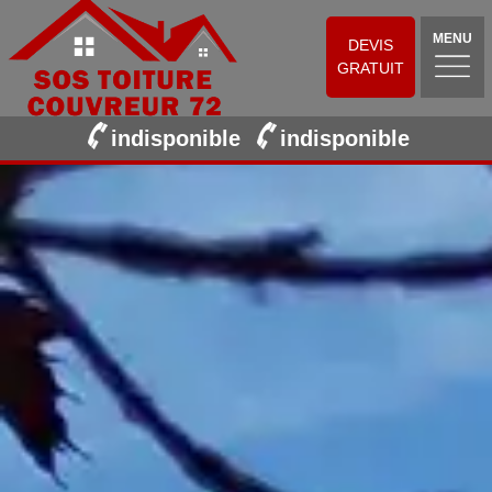
MENU
DEVIS
GRATUIT
indisponible
indisponible