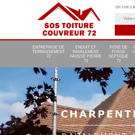
ON VOUS 
ENTREPRISE DE
ENDUIT ET
POSE DE
TERRASSEMENT
RAVALEMENT
FOSSE
72
FAUSSE PIERRE
SEPTIQUE
72
72