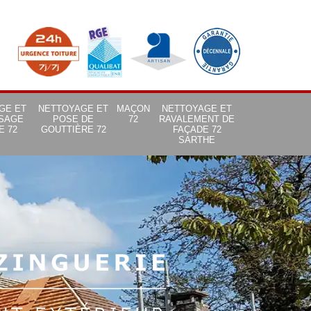
GE ET
NETTOYAGE ET
MAÇON
NETTOYAGE ET
SAGE
POSE DE
72
RAVALEMENT DE
E 72
GOUTTIÈRE 72
FAÇADE 72
SARTHE