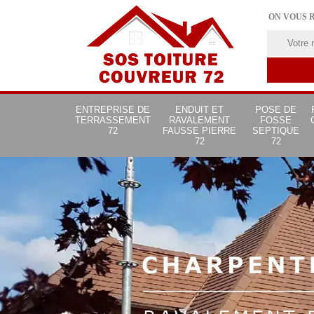
ON VOUS 
ENTREPRISE DE
ENDUIT ET
POSE DE
TERRASSEMENT
RAVALEMENT
FOSSE
72
FAUSSE PIERRE
SEPTIQUE
72
72