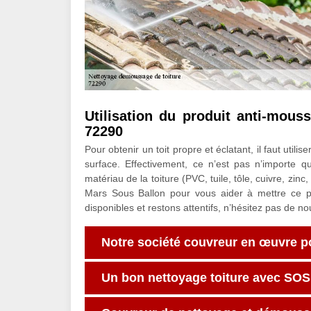
Utilisation du produit anti-mous
72290
Pour obtenir un toit propre et éclatant, il faut util
surface. Effectivement, ce n’est pas n’importe que
matériau de la toiture (PVC, tuile, tôle, cuivre, zin
Mars Sous Ballon pour vous aider à mettre ce pr
disponibles et restons attentifs, n’hésitez pas de no
Notre société couvreur en œuvre p
Un bon nettoyage toiture avec SOS 