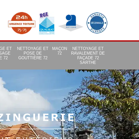
GE ET
NETTOYAGE ET
MAÇON
NETTOYAGE ET
SAGE
POSE DE
72
RAVALEMENT DE
E 72
GOUTTIÈRE 72
FAÇADE 72
SARTHE