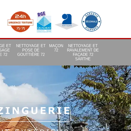
GE ET
NETTOYAGE ET
MAÇON
NETTOYAGE ET
SAGE
POSE DE
72
RAVALEMENT DE
E 72
GOUTTIÈRE 72
FAÇADE 72
SARTHE