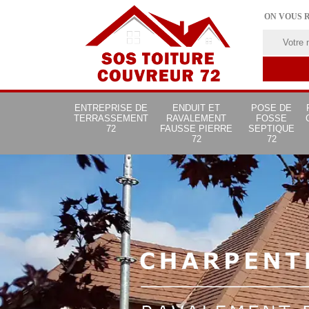
ON VOUS 
ENTREPRISE DE
ENDUIT ET
POSE DE
TERRASSEMENT
RAVALEMENT
FOSSE
72
FAUSSE PIERRE
SEPTIQUE
72
72