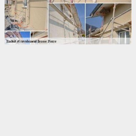
Effectuez le ravalement de façade en fausse
Pierre à Saint Rigomer Des Bois
Le ravalement permet vraiment d’obtenir de belle décoration et
de bonne esthétique sur la façade. Envie d’appliquer cela sur
votre maison. SOS toiture peut effectuer cela pour vous par
l’intermédiaire de ses techniciens professionnels qui ont de
connaissance parfaite et de grande compétence pour exécuter
les travaux de cela sur la façade de votre maison. Alors,
qu’attendez-vous dans la zone de Saint Rigomer Des Bois 72610
et ses périphéries de ne pas contacter et ni choisir les techniciens
professionnels de SOS toiture pour effectuer le ravalement de
façade en fausse Pierre sur votre maison.