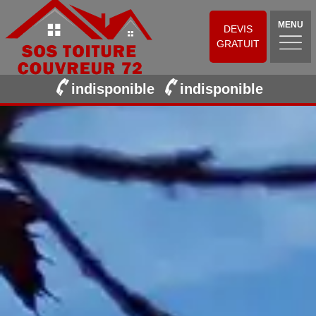
MENU
DEVIS
GRATUIT
indisponible
indisponible