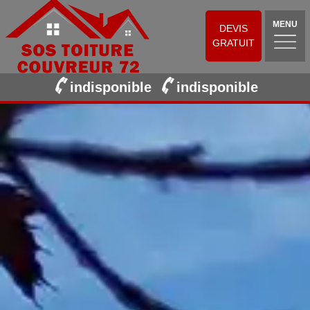
MENU
DEVIS
GRATUIT
indisponible
indisponible