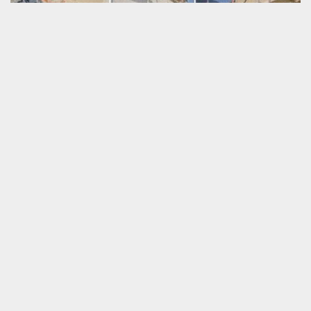
Rassurez au façadier fausse Pierre à Saint Mars
D Outille
Vous êtes en quêtes de spécialiste pour mettre en place de
fausse pierre sur votre façade et votre mur. Alors, ne vous
souciez plus, parce SOS toiture est prêt à vous aider à tout le
moment et il dispose des façadiers très compétents et hautement
qualifiés pour ce genre de travail. Donc, contactez rapidement
SOS toiture qui se siège dans Saint Mars D Outille 72220. Ainsi, si
voulez avoir de bon résultat et de belle transformation sur votre
façade et votre mur, rassurez au façadier de SOS toiture tous vos
travaux de fausse pierre sur votre maison.
Notre méthode de travail en termes
d’enduit fausse pierre
Garantissez à l’entreprise les travaux
de ravalement fausse Pierre à Saint